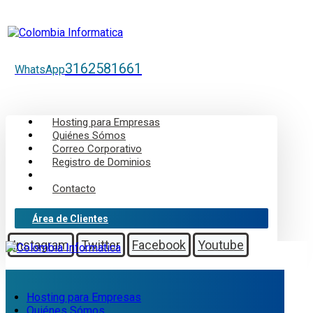
3162581661
WhatsApp
Hosting para Empresas
Quiénes Sómos
Correo Corporativo
Registro de Dominios
Blog
Contacto
Área de Clientes
Instagram
Twitter
Facebook
Youtube
Hosting para Empresas
Quiénes Sómos