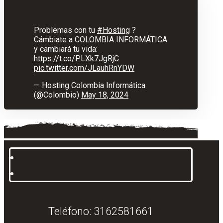
Problemas con tu
#Hosting
?
Cámbiate a COLOMBIA INFORMÁTICA
y cambiará tu vida:
https://t.co/PLXk7JgRjC
pic.twitter.com/JLauhRnYDW
— Hosting Colombia Informática
(@Colombio)
May 18, 2024
Teléfono: 3162581661