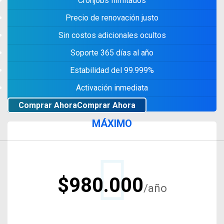
Cronjobs Ilimitados
Precio de renovación justo
Sin costos adicionales ocultos
Soporte 365 días al año
Estabilidad del 99.999%
Activación inmediata
Comprar Ahora
Comprar Ahora
MÁXIMO
$980.000
/año