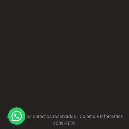
Contáctanos ahora
Estamos en WhatsApp
Contáctanos ahora
Estamos en WhatsApp
Condiciones del Servicio
|
Política de Privacidad
|
Política AntiSpam
© Todos los derechos reservados | Colombia Informática
2009-2026