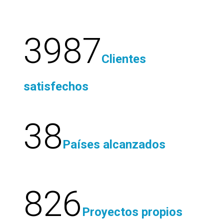
3987
Clientes
satisfechos
38
Países alcanzados
826
Proyectos propios