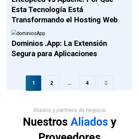
Esta Tecnología Está
Transformando el Hosting Web
Dominios .App: La Extensión
Segura para Aplicaciones
1
2
…
4
Aliados y partners de negocio
Nuestros
Aliados
y
Proveedores