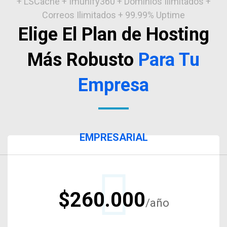
+ LSCache + Imunify360 + Dominios Ilimitados +
Correos Ilimitados + 99.99% Uptime
Elige El Plan de Hosting
Más Robusto
Para Tu
Empresa
EMPRESARIAL
$260.000
/año